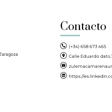
Contacto
(+34) 658 673 465
Calle Eduardo dato,
zulemacamarenau
https://es.linkedi