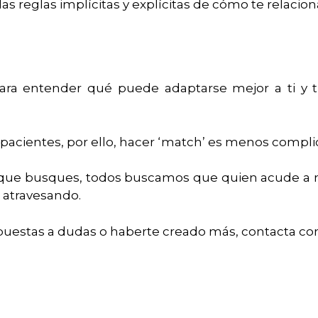
as reglas implícitas y explícitas de cómo te relacio
ra entender qué puede adaptarse mejor a ti y t
cientes, por ello, hacer ‘match’ es menos complica
 que busques, todos buscamos que quien acude a n
s atravesando.
puestas a dudas o haberte creado más, contacta con