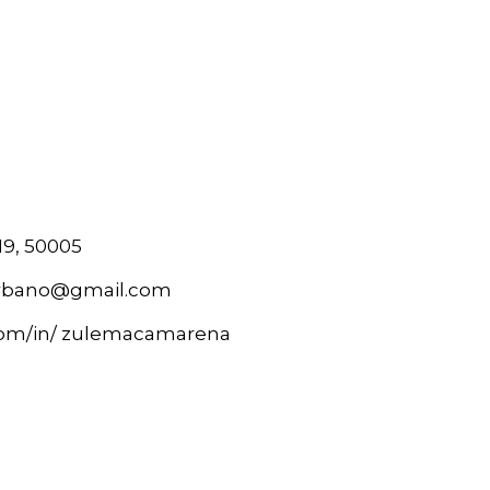
19, 50005
rbano@gmail.com
n.com/in/ zulemacamarena